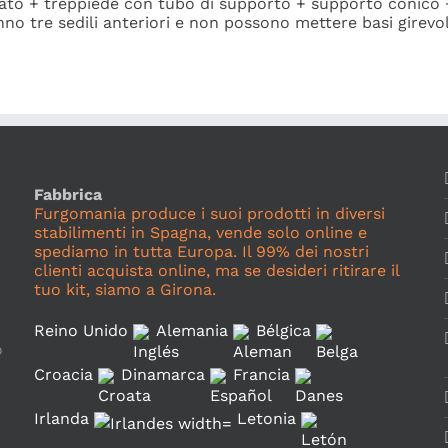
iato + treppiede con tubo di supporto + supporto conico 
anno tre sedili anteriori e non possono mettere basi girevol
Fabbrica
Furgomania produce i suoi prodotti in diversi
stabilimenti in Spagna, vende solo online e
spediamo in tutta Europa. Il 99% dei nostri
clienti acquista online, ma se desideri ritirare il
tuo kit, siamo a Girona.
Reino Unido
Alemania
Bélgica
o
Croacia
Dinamarca
Francia
Irlanda
Letonia