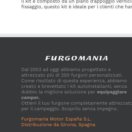
Il kit è composto da un piano d’appoggio vernic
fissaggio, questo kit è ideale per i clienti che h
Dal 2003 ad oggi abbiamo progettato e
attrezzato più di 200 furgoni personalizzati.
Come risultato di questa esperienza, abbiamo
creato e brevettato i kit autoinstallanti, senza
dubbio la migliore soluzione per
equipaggiare
camper.
Ottieni il tuo furgone completamente attrezzat
per il campeggio. Scoprilo senza impegno.
Furgomania Motor España S.L.
Distribuzione da Girona, Spagna