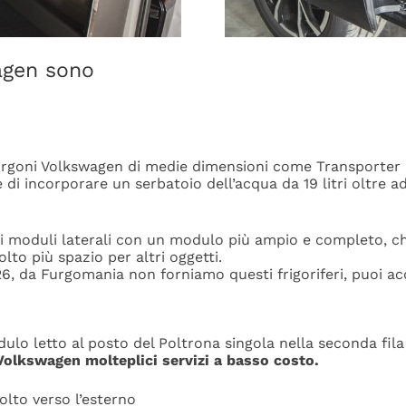
agen sono
furgoni Volkswagen di medie dimensioni come
Transporter 
di incorporare un serbatoio dell’acqua da 19 litri oltre ad
ei moduli laterali
con un modulo più ampio e completo, ch
molto più
spazio per altri oggetti.
CF26, da Furgomania non forniamo
questi frigoriferi, puoi a
odulo letto al posto del
Poltrona singola nella seconda fila
Volkswagen molteplici servizi a basso costo.
volto verso l’esterno