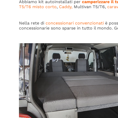
Abbiamo kit autoinstallati per
camperizzare il 
T5/T6 misto corto
,
Caddy,
Multivan T5/T6,
carav
Nella rete di
concessionari convenzionati
è poss
concessionarie sono sparse in tutto il mondo.
G