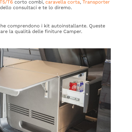
 T5/T6
corto combi,
caravella corta
,
Transporter
odello consultaci e te lo diremo.
 che comprendono i kit
autoinstallante. Queste
care la qualità delle
finiture Camper.