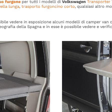
tuo furgone
per tutti i modelli di
Volkswagen
Transporter
ella lunga
,
trasporto furgoncino corto
, qualsiasi altro m
ibile vedere in esposizione
alcuni modelli di camper van
eografia della Spagna e in esse è possibile vedere e verifi