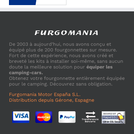
De 2003 à aujourd’hui, nous avons conçu et
équipé plus de 200 fourgonnettes sur mesure.
Fort de cette expérience, nous avons créé et
breveté les kits à installer soi-même, sans aucun
doute la meilleure solution pour
équiper les
camping-cars.
Obtenez votre fourgonnette entièrement équipée
pour le camping. Découvrez sans obligation.
Furgomania Motor España S.L.
Distribution depuis Gérone, Espagne