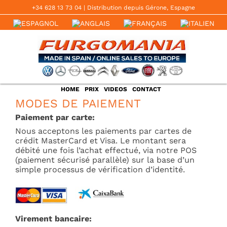
Skip
+34 628 13 73 04
‬ | Distribution depuis Gérone, Espagne
to
content
HOME
PRIX
VIDEOS
CONTACT
MODES DE PAIEMENT
Paiement par carte:
Nous acceptons les paiements par cartes de
crédit MasterCard et Visa. Le montant sera
débité une fois l’achat effectué, via notre POS
(paiement sécurisé parallèle) sur la base d’un
simple processus de vérification d’identité.
Virement bancaire: