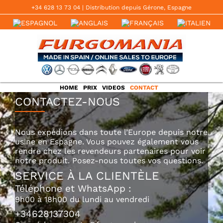
Skip
+34 628 13 73 04
‬ | Distribution depuis Gérone, Espagne
to
content
HOME
PRIX
VIDEOS
CONTACT
CONTACTEZ-NOUS
Nous expédions dans toute l’Europe depuis notre
usine en Espagne. Vous pouvez également vous
rendre chez les revendeurs partenaires pour voir
notre produit. Posez-nous toutes vos questions.
SERVICE À LA CLIENTÈLE
Téléphone et WhatsApp :
9h00 à 18h00 du lundi au vendredi
+34628137304‬