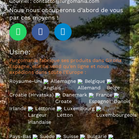
Courriel :
contacto@furgomania.com
Nous nous occuperons d’abord de vous
par ces moyens !
Usine:
Furgomania fabrique ses produits dans Girona
Espagne, elle ne vend qu’en ligne et nous
expédions dans toute l’Europe :
Royaume-Uni
Allemagne
Belgique
Croatie (Hrvatska)
Danemark
France
Irlande
Lettonie
Luxembourg
Pays-Bas
Suède
Suisse
Bulgarie