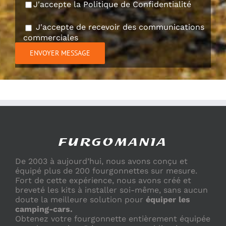
J'accepte la
Politique de Confidentialité
J'accepte de recevoir des communications
commerciales
De 2003 à aujourd’hui, nous avons conçu et
équipé plus de 200 fourgonnettes sur mesure.
Fort de cette expérience, nous avons créé et
breveté les kits à installer soi-même, sans aucun
doute la meilleure solution pour
équiper les
camping-cars.
Obtenez votre fourgonnette entièrement équipée