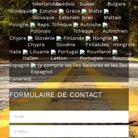
Slovaquie
Estonie
Grèce
Malte
Pologne
Reps. Tchèque
Autriche
Chypre
Slovénie
Finlande
Hongrie
Italie
Lituanie
Portugal
Roumanie
Espagne
(y compris les îles Baléares et les îles
Canaries)
FORMULAIRE DE CONTACT