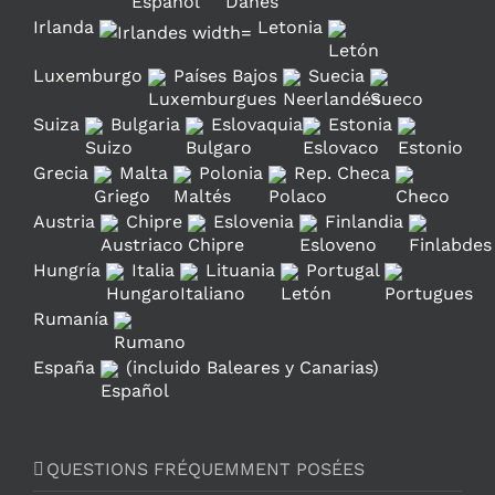
Irlanda
Letonia
Luxemburgo
Países Bajos
Suecia
Suiza
Bulgaria
Eslovaquia
Estonia
Grecia
Malta
Polonia
Rep. Checa
Austria
Chipre
Eslovenia
Finlandia
Hungría
Italia
Lituania
Portugal
Rumanía
España
(incluido Baleares y Canarias)
QUESTIONS FRÉQUEMMENT POSÉES