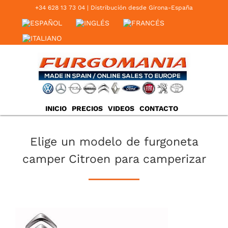
Saltar
+34 628 13 73 04
‬ | Distribución desde Girona-España
al
contenido
INICIO
PRECIOS
VIDEOS
CONTACTO
Elige un modelo de furgoneta
camper Citroen para camperizar