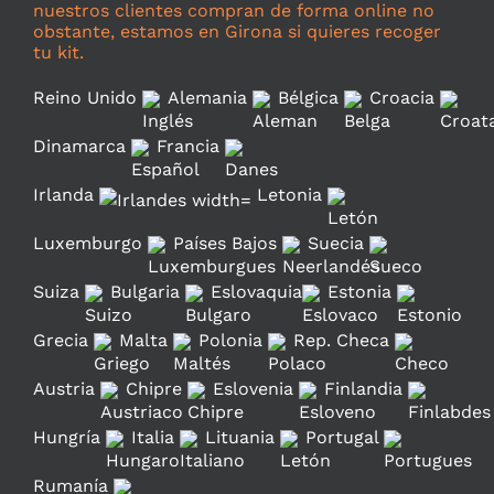
nuestros clientes compran de forma online no
obstante, estamos en Girona si quieres recoger
tu kit.
Reino Unido
Alemania
Bélgica
Croacia
Dinamarca
Francia
Irlanda
Letonia
Luxemburgo
Países Bajos
Suecia
Suiza
Bulgaria
Eslovaquia
Estonia
Grecia
Malta
Polonia
Rep. Checa
Austria
Chipre
Eslovenia
Finlandia
Hungría
Italia
Lituania
Portugal
Rumanía