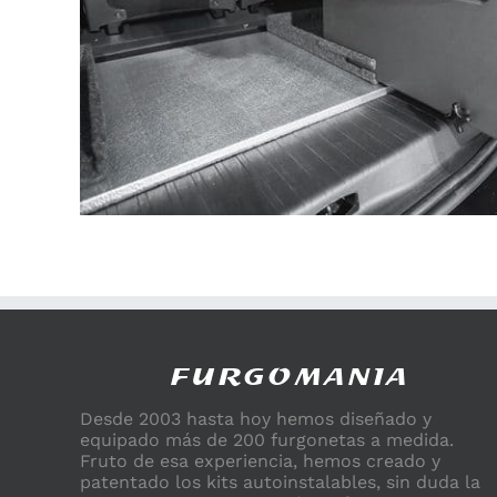
Desde 2003 hasta hoy hemos diseñado y
equipado más de 200 furgonetas a medida.
Fruto de esa experiencia, hemos creado y
patentado los kits autoinstalables, sin duda la