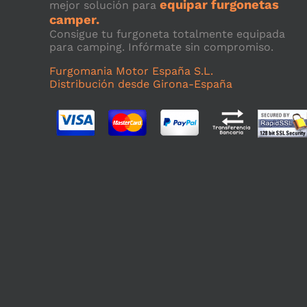
equipar furgonetas
mejor solución para
camper.
Consigue tu furgoneta totalmente equipada
para camping. Infórmate sin compromiso.
Furgomania Motor España S.L.
Distribución desde Girona-España